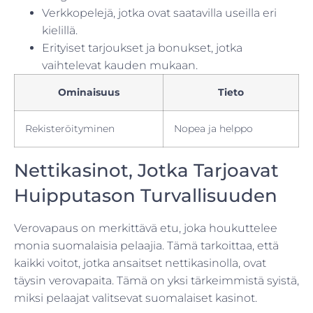
Verkkopelejä, jotka ovat saatavilla useilla eri
kielillä.
Erityiset tarjoukset ja bonukset, jotka
vaihtelevat kauden mukaan.
Ominaisuus
Tieto
Rekisteröityminen
Nopea ja helppo
Nettikasinot, Jotka Tarjoavat
Huipputason Turvallisuuden
Verovapaus on merkittävä etu, joka houkuttelee
monia suomalaisia pelaajia. Tämä tarkoittaa, että
kaikki voitot, jotka ansaitset nettikasinolla, ovat
täysin verovapaita. Tämä on yksi tärkeimmistä syistä,
miksi pelaajat valitsevat suomalaiset kasinot.