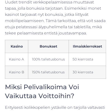
Uudet trendit verkkopelaamisessa muuttavat
tapaa, jolla bonuksia tarjotaan. Esimerkiksi monet
kasinot tarjoavat nyt bonuksia, jotka liittyvät
mobiilipelaamiseen. Tämä tarkoittaa, että voit saada
etuja pelatessasi älypuhelimella tai tabletilla, mikä
tekee pelaamisesta entistä joustavampaa.
Kasino
Bonukset
Ilmaiskierrokset
Kasino A
100% talletusbonus
50 kierrosta
Kasino B
150% talletusbonus
30 kierrosta
Miksi Pelivalikoima Voi
Vaikuttaa Voittoihin?
Erityisesti kolikkopelien ystäville on tarjolla valtavasti