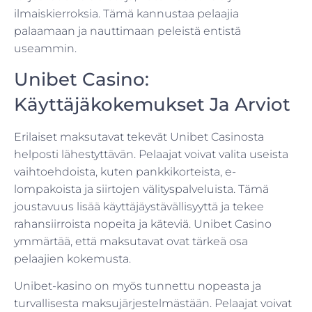
ilmaiskierroksia. Tämä kannustaa pelaajia
palaamaan ja nauttimaan peleistä entistä
useammin.
Unibet Casino:
Käyttäjäkokemukset Ja Arviot
Erilaiset maksutavat tekevät Unibet Casinosta
helposti lähestyttävän. Pelaajat voivat valita useista
vaihtoehdoista, kuten pankkikorteista, e-
lompakoista ja siirtojen välityspalveluista. Tämä
joustavuus lisää käyttäjäystävällisyyttä ja tekee
rahansiirroista nopeita ja käteviä. Unibet Casino
ymmärtää, että maksutavat ovat tärkeä osa
pelaajien kokemusta.
Unibet-kasino on myös tunnettu nopeasta ja
turvallisesta maksujärjestelmästään. Pelaajat voivat