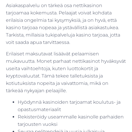
Asiakaspalvelu on tärkeä osa nettikasinon
tarjoamaa kokemusta. Pelaajat voivat kohdata
erilaisia ongelmia tai kysymyksiä, ja on hyvä, että
kasino tarjoaa nopeaa ja ystävällistä asiakastukea.
Tarkista, millaisia tukipalveluja kasino tarjoaa, jotta
voit saada apua tarvittaessa.
Erilaiset maksutavat lisäävät pelaamisen
mukavuutta. Monet parhaat nettikasinot hyväksyvät
useita vaihtoehtoja, kuten luottokortit ja
kryptovaluutat. Tämä tekee talletuksista ja
kotiutuksista nopeita ja vaivattomia, mikä on
tärkeää nykyajan pelaajille.
Hyödynnä kasinoiden tarjoamat koulutus- ja
opastusmateriaalit
Rekisteröidy useammalle kasinolle parhaiden
tarjousten vuoksi
Seuraa pelitrendejä ja uusia julkaisuja