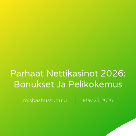
Parhaat Nettikasinot 2026:
Bonukset Ja Pelikokemus
misbaahussuduur
May 25, 2026