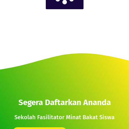
Segera Daftarkan Ananda
Sekolah Fasilitator Minat Bakat Siswa