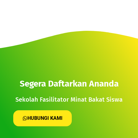
Segera Daftarkan Ananda
Sekolah Fasilitator Minat Bakat Siswa
HUBUNGI KAMI