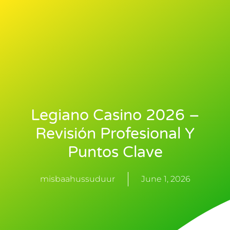
Legiano Casino 2026 –
Revisión Profesional Y
Puntos Clave
misbaahussuduur
June 1, 2026