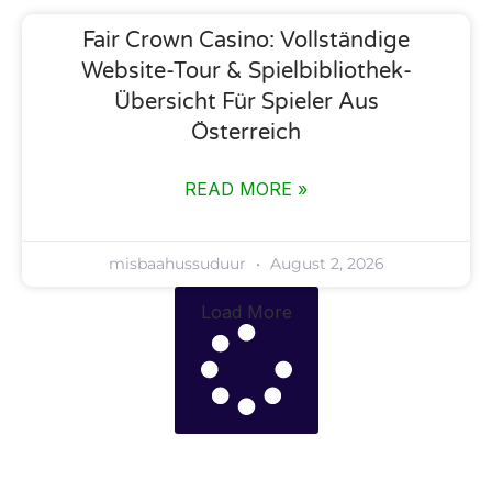
Fair Crown Casino: Vollständige
Website-Tour & Spielbibliothek-
Übersicht Für Spieler Aus
Österreich
READ MORE »
misbaahussuduur
August 2, 2026
Load More