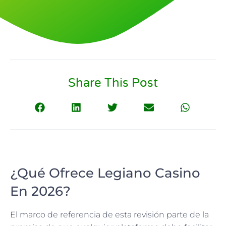
Share This Post
¿Qué Ofrece Legiano Casino
En 2026?
El marco de referencia de esta revisión parte de la