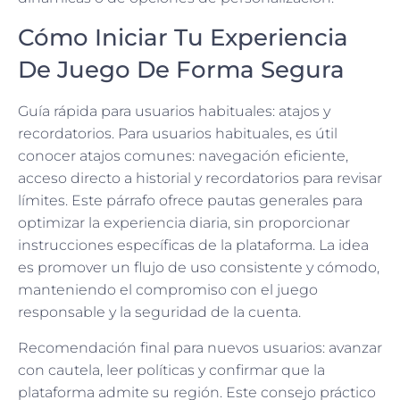
Cómo Iniciar Tu Experiencia
De Juego De Forma Segura
Guía rápida para usuarios habituales: atajos y
recordatorios. Para usuarios habituales, es útil
conocer atajos comunes: navegación eficiente,
acceso directo a historial y recordatorios para revisar
límites. Este párrafo ofrece pautas generales para
optimizar la experiencia diaria, sin proporcionar
instrucciones específicas de la plataforma. La idea
es promover un flujo de uso consistente y cómodo,
manteniendo el compromiso con el juego
responsable y la seguridad de la cuenta.
Recomendación final para nuevos usuarios: avanzar
con cautela, leer políticas y confirmar que la
plataforma admite su región. Este consejo práctico