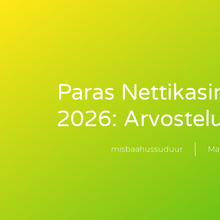
Paras Nettikas
2026: Arvostelut
misbaahussuduur
Ma