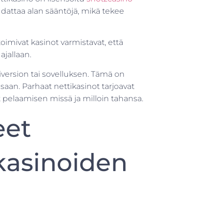
noudattaa alan sääntöjä, mikä tekee
toimivat kasinot varmistavat, että
ajallaan.
iliversion tai sovelluksen. Tämä on
lessaan. Parhaat nettikasinot tarjoavat
 pelaamisen missä ja milloin tahansa.
eet
kasinoiden