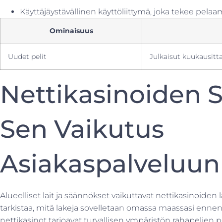
Käyttäjäystävällinen käyttöliittymä, joka tekee pelaa
Ominaisuus
Uudet pelit
Julkaisut kuukausitt
Nettikasinoiden S
Sen Vaikutus
Asiakaspalveluun
Alueelliset lait ja säännökset vaikuttavat nettikasinoiden 
tarkistaa, mitä lakeja sovelletaan omassa maassasi ennen k
nettikasinot tarjoavat turvallisen ympäristön rahapelien 