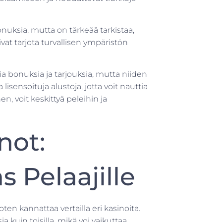
onuksia, mutta on tärkeää tarkistaa,
voivat tarjota turvallisen ympäristön
a bonuksia ja tarjouksia, mutta niiden
a lisensoituja alustoja, jotta voit nauttia
en, voit keskittyä peleihin ja
not:
 Pelaajille
ten kannattaa vertailla eri kasinoita.
a kuin toisilla, mikä voi vaikuttaa