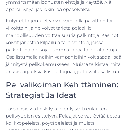
ymmärtämään bonusten ehtoja ja käyttöä. Älä
epäröi kysyä, jos jokin jää epäselväksi.
Erityiset tarjoukset voivat vaihdella päivittäin tai
viikoittain, ja ne voivat tarjota pelaajille
mahdollisuuden voittaa suuria palkintoja. Kasinot
voivat järjestää kilpailuja tai arvontoja, joissa
palkintona on isoja summia rahaa tai muita etuja.
Osallistumalla näihin kampanjoihin voit saada lisää
jännitystä pelikokemukseesi. Muista tarkistaa, mitä
erikoistarjouksia kasino tarjoaa, jotta voit osallistua.
Pelivalikoiman Kehittäminen:
Strategiat Ja Ideat
Tässä osiossa keskitytään erityisesti erilaisten
pelityyppien esittelyyn. Pelaajat voivat löytää tietoa
kolikkopeleistä, pöytäpeleistä ja muista