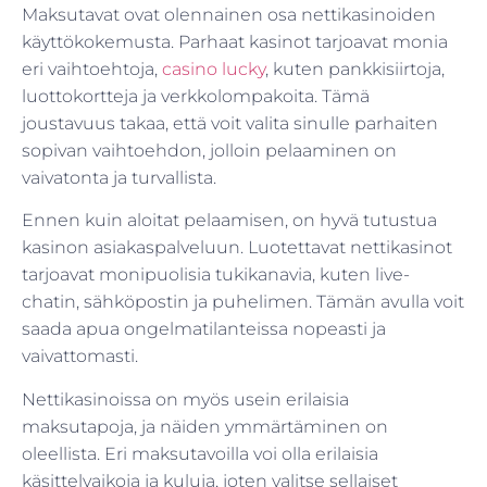
Maksutavat ovat olennainen osa nettikasinoiden
käyttökokemusta. Parhaat kasinot tarjoavat monia
eri vaihtoehtoja,
casino lucky
, kuten pankkisiirtoja,
luottokortteja ja verkkolompakoita. Tämä
joustavuus takaa, että voit valita sinulle parhaiten
sopivan vaihtoehdon, jolloin pelaaminen on
vaivatonta ja turvallista.
Ennen kuin aloitat pelaamisen, on hyvä tutustua
kasinon asiakaspalveluun. Luotettavat nettikasinot
tarjoavat monipuolisia tukikanavia, kuten live-
chatin, sähköpostin ja puhelimen. Tämän avulla voit
saada apua ongelmatilanteissa nopeasti ja
vaivattomasti.
Nettikasinoissa on myös usein erilaisia
maksutapoja, ja näiden ymmärtäminen on
oleellista. Eri maksutavoilla voi olla erilaisia
käsittelyaikoja ja kuluja, joten valitse sellaiset