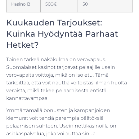
Kasino B
500€
50
Kuukauden Tarjoukset:
Kuinka Hyödyntää Parhaat
Hetket?
Toinen tärkeä näkökulma on verovapaus.
Suomalaiset kasinot tarjoavat pelaajille usein
verovapaita voittoja, mikä on iso etu. Tämä
tarkoittaa, että voit nauttia voitoistasi ilman huolta
veroista, mikä tekee pelaamisesta entistä
kannattavampaa.
Ymmärtämällä bonusten ja kampanjoiden
kiemurat voit tehdä parempia päätöksiä
pelaamisen suhteen. Usein nettikasinoilla on
asiakaspalvelua, joka voi auttaa sinua