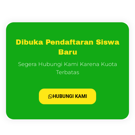
Dibuka Pendaftaran Siswa
Baru
Segera Hubungi Kami Karena Kuota
Terbatas
HUBUNGI KAMI