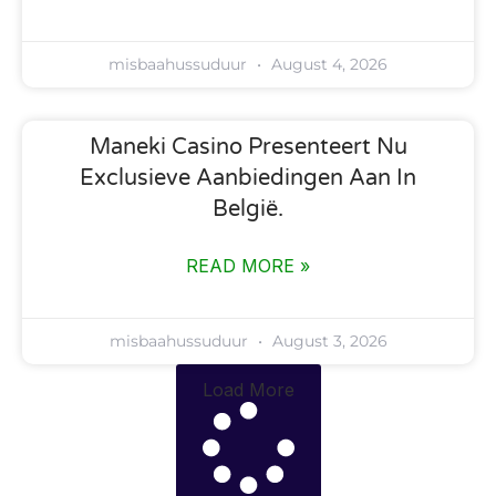
misbaahussuduur
August 4, 2026
Maneki Casino Presenteert Nu
Exclusieve Aanbiedingen Aan In
België.
READ MORE »
misbaahussuduur
August 3, 2026
Load More