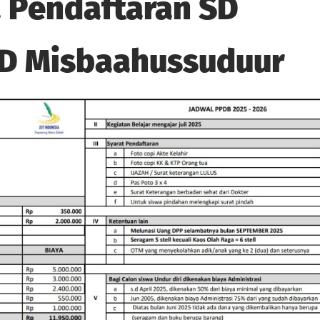
 Pendaftaran SD
SD Misbaahussuduur