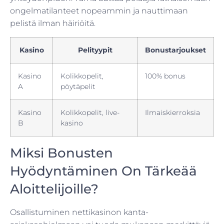
ongelmatilanteet nopeammin ja nauttimaan
pelistä ilman häiriöitä.
Kasino
Pelityypit
Bonustarjoukset
Kasino
Kolikkopelit,
100% bonus
A
pöytäpelit
Kasino
Kolikkopelit, live-
Ilmaiskierroksia
B
kasino
Miksi Bonusten
Hyödyntäminen On Tärkeää
Aloittelijoille?
Osallistuminen nettikasinon kanta-