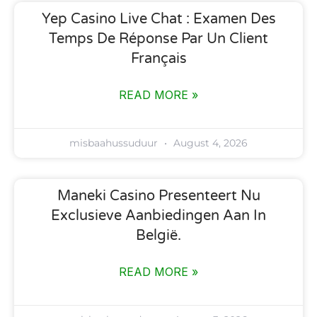
Yep Casino Live Chat : Examen Des
Temps De Réponse Par Un Client
Français
READ MORE »
misbaahussuduur
August 4, 2026
Maneki Casino Presenteert Nu
Exclusieve Aanbiedingen Aan In
België.
READ MORE »