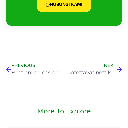
HUBUNGI KAMI
PREVIOUS
NEXT
Best online casino 2026: Suomalaiset kasinot ja bonukset
Luotettavat nettikasinot 2026: Parhaat kasinot ja voittomahdollisuudet
More To Explore