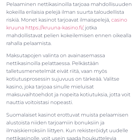
Pelaaminen nettikasinoilla tarjoaa mahdollisuuden
kokeilla erilaisia pelejä ilman suurta taloudellista
riskiä. Monet kasinot tarjoavat ilmaispelejä,
casino
kruuna https://kruuna-kasino.fi/
, jotka
mahdollistavat pelien kokeilemisen ennen oikealla
rahalla pelaamista.
Maksutapojen valinta on avainasemassa
nettikasinoilla pelattaessa. Pelkästään
talletusmenetelmät eivät riitä, vaan myös
kotiutusprosessin sujuvuus on tärkeää. Valitse
kasino, joka tarjoaa sinulle mieluisat
maksuvaihtoehdot ja nopeita kotiutuksia, jotta voit
nauttia voitoistasi nopeasti.
Suomalaiset kasinot erottuvat muista pelaamisen
alustoista niiden tarjoamiin bonuksiin ja
ilmaiskierroksiin liittyen. Kun rekisteröidyt uudelle
nettikasinolle, voit usein saada houkuttelevia