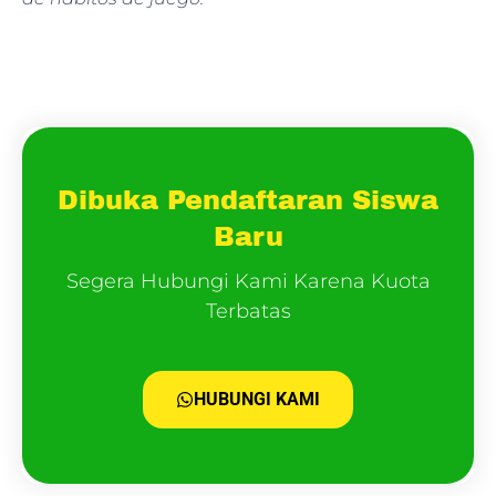
Dibuka Pendaftaran Siswa
Baru
Segera Hubungi Kami Karena Kuota
Terbatas
HUBUNGI KAMI