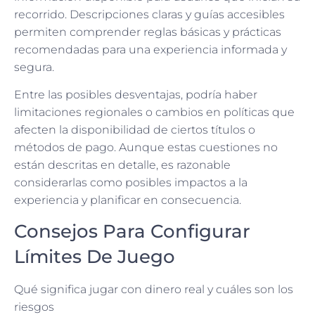
recorrido. Descripciones claras y guías accesibles
permiten comprender reglas básicas y prácticas
recomendadas para una experiencia informada y
segura.
Entre las posibles desventajas, podría haber
limitaciones regionales o cambios en políticas que
afecten la disponibilidad de ciertos títulos o
métodos de pago. Aunque estas cuestiones no
están descritas en detalle, es razonable
considerarlas como posibles impactos a la
experiencia y planificar en consecuencia.
Consejos Para Configurar
Límites De Juego
Qué significa jugar con dinero real y cuáles son los
riesgos