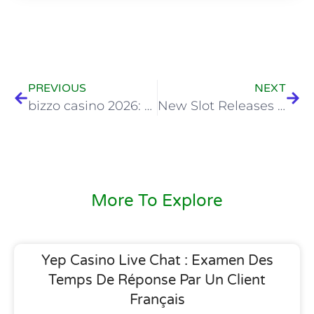
PREVIOUS
NEXT
bizzo casino 2026: guía completa sobre juegos y experiencia
New Slot Releases Every Week on Millioner Casino for Australia Players
More To Explore
Yep Casino Live Chat : Examen Des
Temps De Réponse Par Un Client
Français