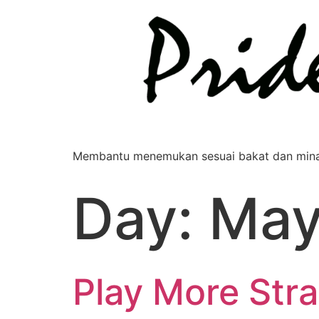
Membantu menemukan sesuai bakat dan minat
Day:
May
Play More Stra