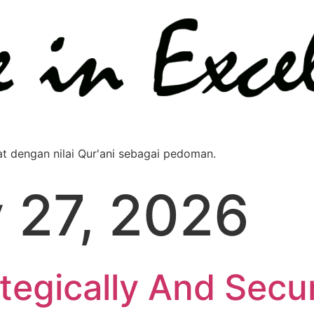
 dengan nilai Qur'ani sebagai pedoman.
 27, 2026
tegically And Secu