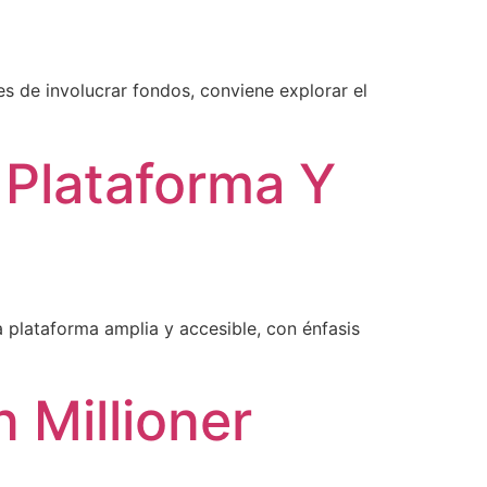
s de involucrar fondos, conviene explorar el
 Plataforma Y
plataforma amplia y accesible, con énfasis
 Millioner