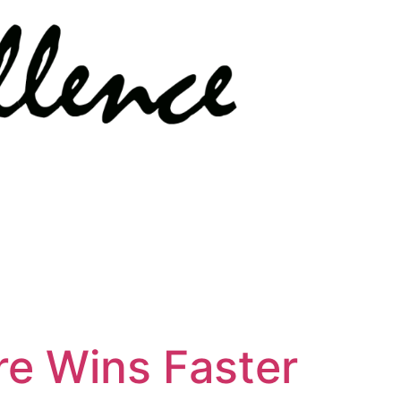
re Wins Faster